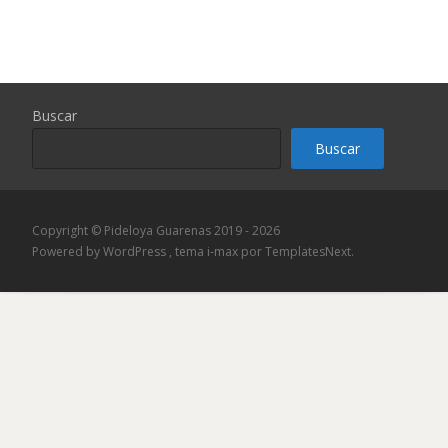
Buscar
Buscar
Copyright © Pideloya Guarenas 2019 - 2026
Powered by WordPress
, tema
i-max
por TemplatesNext.