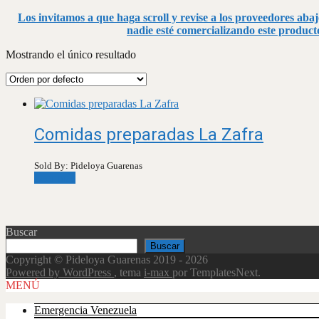
Los invitamos a que haga scroll y revise a los proveedores abaj
nadie esté comercializando este producto
Mostrando el único resultado
Comidas preparadas La Zafra
Sold By: Pideloya Guarenas
Leer más
Buscar
Buscar
Copyright © Pideloya Guarenas 2019 - 2026
Powered by WordPress
, tema
i-max
por TemplatesNext.
Scroll
MENÚ
Up
Emergencia Venezuela