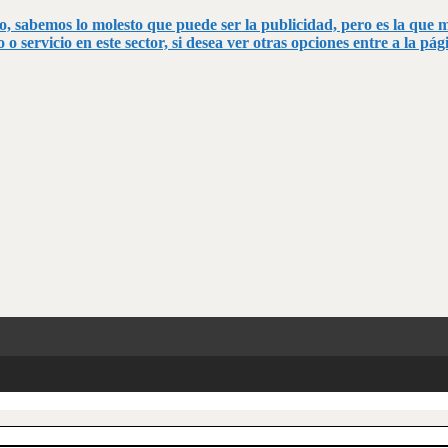
o, sabemos lo molesto que puede ser la publicidad, pero es la que 
 o servicio en este sector, si desea ver otras opciones entre a la pá