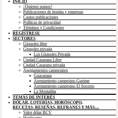
INICIO
¿Quienes somos?
Publicaciones de tiendas y empresas
Costos publicaciones
Políticas de privacidad
Términos y Condiciones
REGÍSTRESE
SECTORES
Girasoles libre
Girasoles privada
Los Girasoles Privada
Ciudad Casarapa Libre
Ciudad Casarapa privada
Asentamientos campesinos
Guacarapa
Asentamiento campesino Gueime
Asentamiento campesino El Socorro
La Montañita
TEMAS DE INTERÉS
DÓLAR, LOTERÍAS, HORÓSCOPO,
RECETAS, RESEÑAS, REFRANES Y MÁS…
Valor dólar BCV
Horóscopo