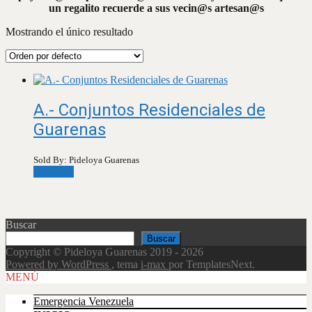
un regalito recuerde a sus vecin@s artesan@s
Mostrando el único resultado
A.- Conjuntos Residenciales de
Guarenas
Sold By: Pideloya Guarenas
Leer más
Buscar
Buscar
Copyright © Pideloya Guarenas 2019 - 2026
Powered by WordPress
, tema
i-max
por TemplatesNext.
Scroll
MENÚ
Up
Emergencia Venezuela