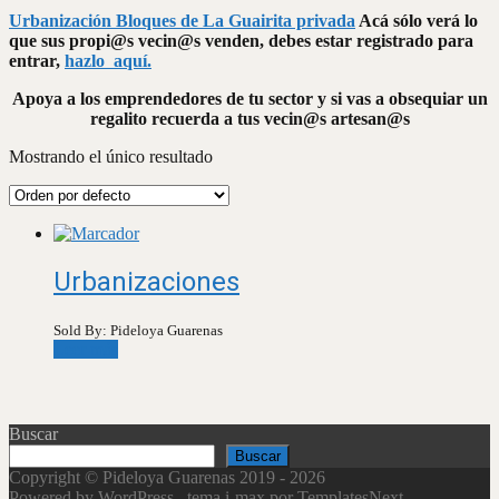
Urbanización Bloques de La Guairita privada
Acá sólo verá lo
que sus propi@s vecin@s venden, debes estar registrado para
entrar,
hazlo aquí.
Apoya a los emprendedores de tu sector y si vas a obsequiar un
regalito recuerda a tus vecin@s artesan@s
Mostrando el único resultado
Urbanizaciones
Sold By: Pideloya Guarenas
Leer más
Buscar
Buscar
Copyright © Pideloya Guarenas 2019 - 2026
Powered by WordPress
, tema
i-max
por TemplatesNext.