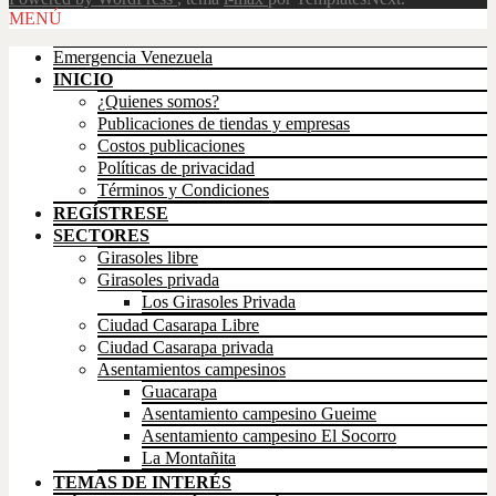
Scroll
MENÚ
Up
Emergencia Venezuela
INICIO
¿Quienes somos?
Publicaciones de tiendas y empresas
Costos publicaciones
Políticas de privacidad
Términos y Condiciones
REGÍSTRESE
SECTORES
Girasoles libre
Girasoles privada
Los Girasoles Privada
Ciudad Casarapa Libre
Ciudad Casarapa privada
Asentamientos campesinos
Guacarapa
Asentamiento campesino Gueime
Asentamiento campesino El Socorro
La Montañita
TEMAS DE INTERÉS