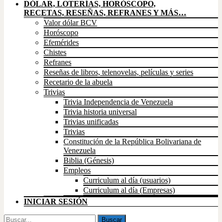
DÓLAR, LOTERÍAS, HORÓSCOPO,
RECETAS, RESEÑAS, REFRANES Y MÁS…
Valor dólar BCV
Horóscopo
Efemérides
Chistes
Refranes
Reseñas de libros, telenovelas, películas y series
Recetario de la abuela
Trivias
Trivia Independencia de Venezuela
Trivia historia universal
Trivias unificadas
Trivias
Constitución de la República Bolivariana de
Venezuela
Biblia (Génesis)
Empleos
Curriculum al día (usuarios)
Curriculum al día (Empresas)
INICIAR SESIÓN
Buscar