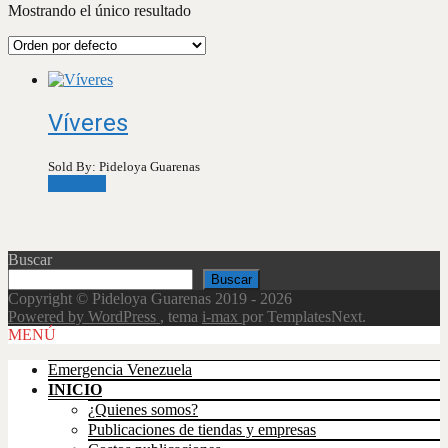
Mostrando el único resultado
Víveres
Sold By: Pideloya Guarenas
Leer más
Buscar
Buscar
Copyright © Pideloya Guarenas 2019 - 2026
Powered by WordPress
, tema
i-max
por TemplatesNext.
Scroll
MENÚ
Up
Emergencia Venezuela
INICIO
¿Quienes somos?
Publicaciones de tiendas y empresas