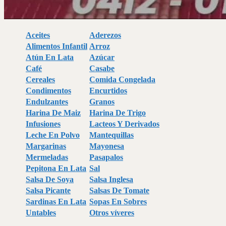
Aceites
Aderezos
Alimentos Infantil
Arroz
Atún En Lata
Azúcar
Café
Casabe
Cereales
Comida Congelada
Condimentos
Encurtidos
Endulzantes
Granos
Harina De Maiz
Harina De Trigo
Infusiones
Lacteos Y Derivados
Leche En Polvo
Mantequillas
Margarinas
Mayonesa
Mermeladas
Pasapalos
Pepitona En Lata
Sal
Salsa De Soya
Salsa Inglesa
Salsa Picante
Salsas De Tomate
Sardinas En Lata
Sopas En Sobres
Untables
Otros víveres