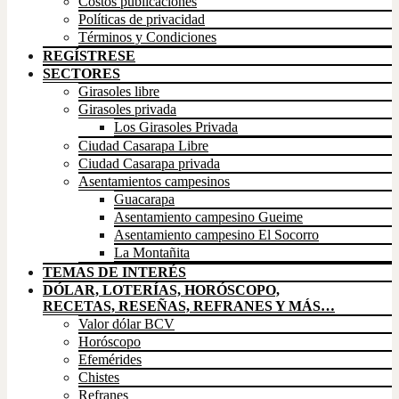
Costos publicaciones
Políticas de privacidad
Términos y Condiciones
REGÍSTRESE
SECTORES
Girasoles libre
Girasoles privada
Los Girasoles Privada
Ciudad Casarapa Libre
Ciudad Casarapa privada
Asentamientos campesinos
Guacarapa
Asentamiento campesino Gueime
Asentamiento campesino El Socorro
La Montañita
TEMAS DE INTERÉS
DÓLAR, LOTERÍAS, HORÓSCOPO,
RECETAS, RESEÑAS, REFRANES Y MÁS…
Valor dólar BCV
Horóscopo
Efemérides
Chistes
Refranes