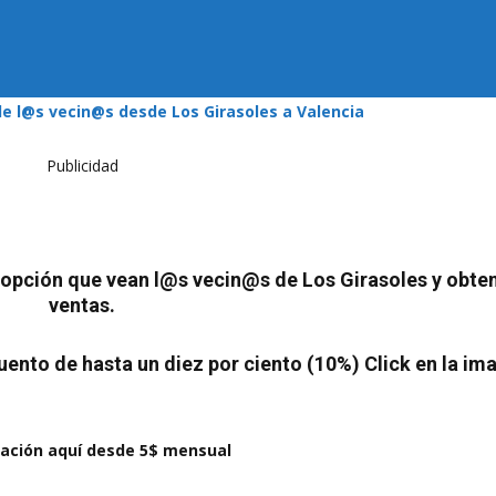
 de l@s vecin@s desde Los Girasoles a Valencia
Publicidad
a opción que vean l@s vecin@s de Los Girasoles y obt
ventas.
ento de hasta un diez por ciento (10%) Click en la im
cación aquí desde 5$ mensual