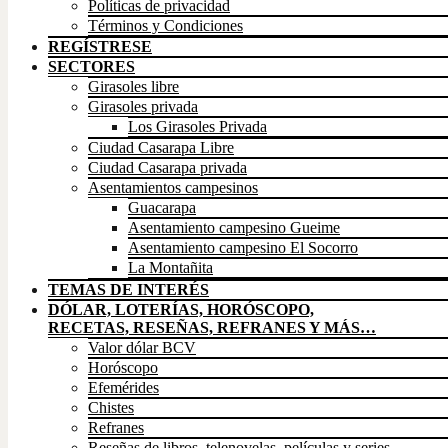
Políticas de privacidad
Términos y Condiciones
REGÍSTRESE
SECTORES
Girasoles libre
Girasoles privada
Los Girasoles Privada
Ciudad Casarapa Libre
Ciudad Casarapa privada
Asentamientos campesinos
Guacarapa
Asentamiento campesino Gueime
Asentamiento campesino El Socorro
La Montañita
TEMAS DE INTERÉS
DÓLAR, LOTERÍAS, HORÓSCOPO,
RECETAS, RESEÑAS, REFRANES Y MÁS…
Valor dólar BCV
Horóscopo
Efemérides
Chistes
Refranes
Reseñas de libros, telenovelas, películas y series