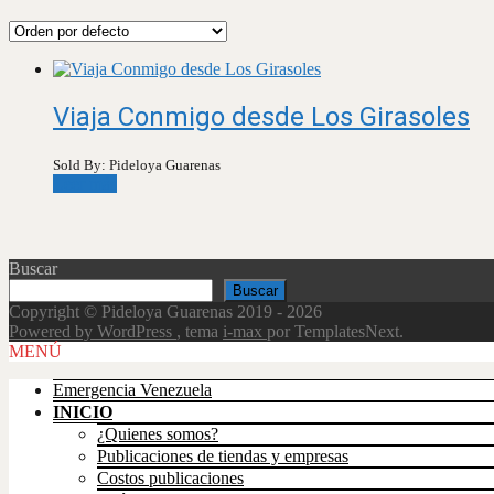
Viaja Conmigo desde Los Girasoles
Sold By: Pideloya Guarenas
Leer más
Buscar
Buscar
Copyright © Pideloya Guarenas 2019 - 2026
Powered by WordPress
, tema
i-max
por TemplatesNext.
Scroll
MENÚ
Up
Emergencia Venezuela
INICIO
¿Quienes somos?
Publicaciones de tiendas y empresas
Costos publicaciones