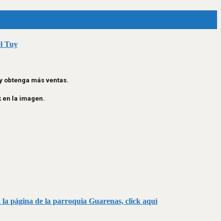
el Tuy
 y obtenga más ventas.
k en la imagen.
 a la página de la parroquia Guarenas, click aquì