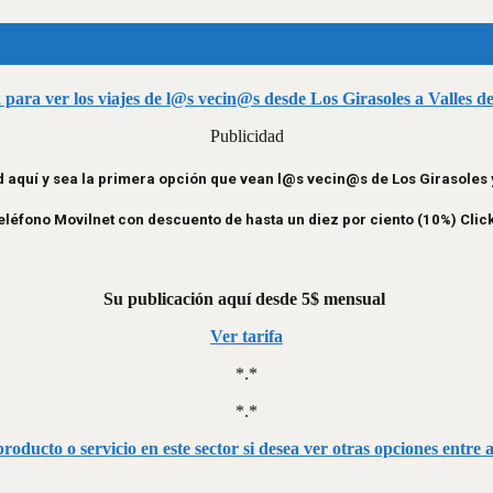
 para ver los viajes de l@s vecin@s desde Los Girasoles a Valles d
Publicidad
 aquí y sea la primera opción que vean l@s vecin@s de Los Girasoles
léfono Movilnet con descuento de hasta un diez por ciento (10%) Clic
Su publicación aquí desde 5$ mensual
Ver tarifa
*.*
*.*
roducto o servicio en este sector si desea ver otras opciones entre