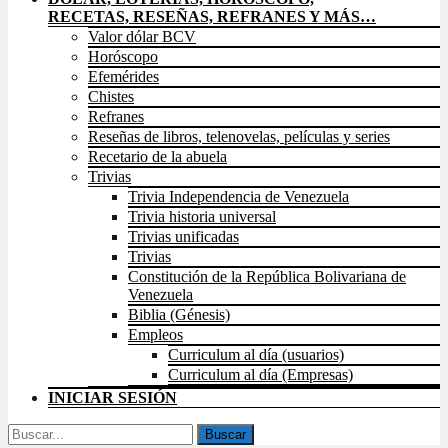
RECETAS, RESEÑAS, REFRANES Y MÁS…
Valor dólar BCV
Horóscopo
Efemérides
Chistes
Refranes
Reseñas de libros, telenovelas, películas y series
Recetario de la abuela
Trivias
Trivia Independencia de Venezuela
Trivia historia universal
Trivias unificadas
Trivias
Constitución de la República Bolivariana de
Venezuela
Biblia (Génesis)
Empleos
Curriculum al día (usuarios)
Curriculum al día (Empresas)
INICIAR SESIÓN
Buscar