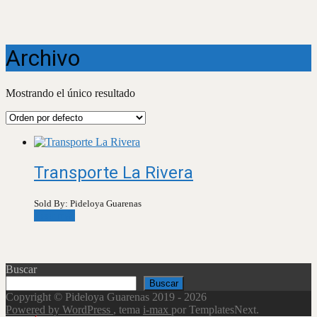
Archivo
Mostrando el único resultado
Transporte La Rivera
Sold By: Pideloya Guarenas
Leer más
Buscar
Buscar
Copyright © Pideloya Guarenas 2019 - 2026
Powered by WordPress
, tema
i-max
por TemplatesNext.