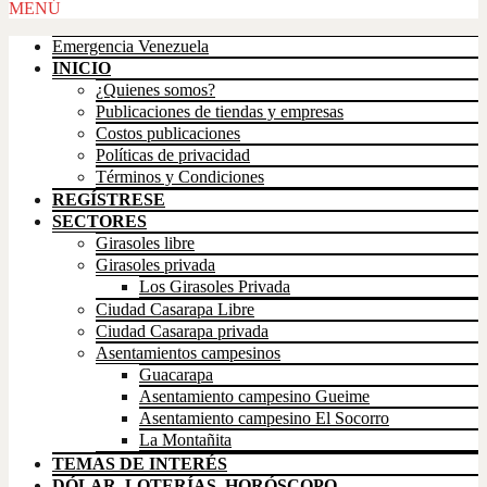
Scroll
MENÚ
Up
Emergencia Venezuela
INICIO
¿Quienes somos?
Publicaciones de tiendas y empresas
Costos publicaciones
Políticas de privacidad
Términos y Condiciones
REGÍSTRESE
SECTORES
Girasoles libre
Girasoles privada
Los Girasoles Privada
Ciudad Casarapa Libre
Ciudad Casarapa privada
Asentamientos campesinos
Guacarapa
Asentamiento campesino Gueime
Asentamiento campesino El Socorro
La Montañita
TEMAS DE INTERÉS
DÓLAR, LOTERÍAS, HORÓSCOPO,