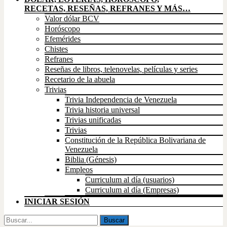
RECETAS, RESEÑAS, REFRANES Y MÁS…
Valor dólar BCV
Horóscopo
Efemérides
Chistes
Refranes
Reseñas de libros, telenovelas, películas y series
Recetario de la abuela
Trivias
Trivia Independencia de Venezuela
Trivia historia universal
Trivias unificadas
Trivias
Constitución de la República Bolivariana de
Venezuela
Biblia (Génesis)
Empleos
Curriculum al día (usuarios)
Curriculum al día (Empresas)
INICIAR SESIÓN
Buscar