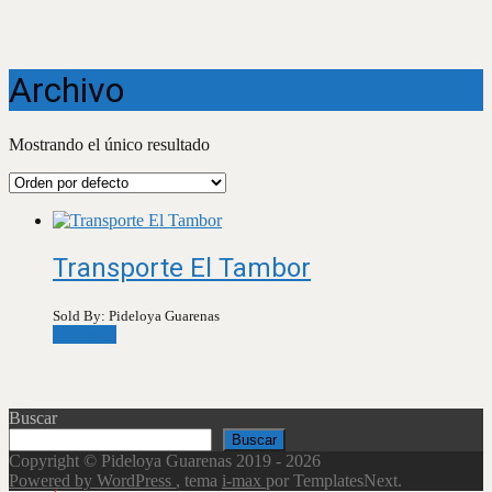
Archivo
Mostrando el único resultado
Transporte El Tambor
Sold By: Pideloya Guarenas
Leer más
Buscar
Buscar
Copyright © Pideloya Guarenas 2019 - 2026
Powered by WordPress
, tema
i-max
por TemplatesNext.