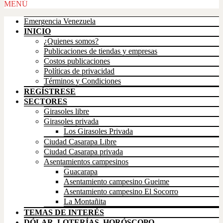
Scroll
MENÚ
Up
Emergencia Venezuela
INICIO
¿Quienes somos?
Publicaciones de tiendas y empresas
Costos publicaciones
Políticas de privacidad
Términos y Condiciones
REGÍSTRESE
SECTORES
Girasoles libre
Girasoles privada
Los Girasoles Privada
Ciudad Casarapa Libre
Ciudad Casarapa privada
Asentamientos campesinos
Guacarapa
Asentamiento campesino Gueime
Asentamiento campesino El Socorro
La Montañita
TEMAS DE INTERÉS
DÓLAR, LOTERÍAS, HORÓSCOPO,