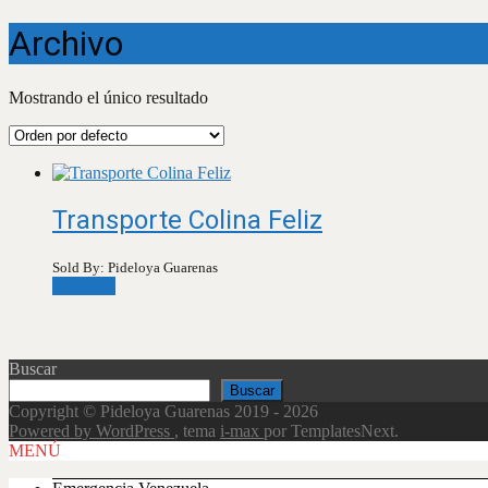
Archivo
Mostrando el único resultado
Transporte Colina Feliz
Sold By: Pideloya Guarenas
Leer más
Buscar
Buscar
Copyright © Pideloya Guarenas 2019 - 2026
Powered by WordPress
, tema
i-max
por TemplatesNext.
Scroll
MENÚ
Up