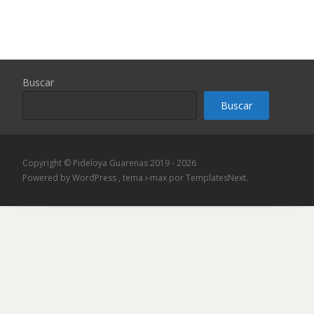
Buscar
Buscar
Copyright © Pideloya Guarenas 2019 - 2026
Powered by WordPress
, tema
i-max
por TemplatesNext.