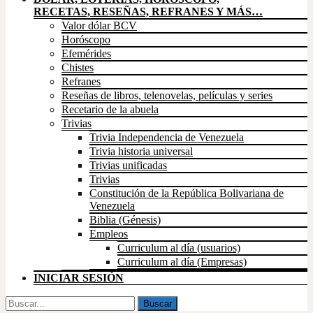
RECETAS, RESEÑAS, REFRANES Y MÁS…
Valor dólar BCV
Horóscopo
Efemérides
Chistes
Refranes
Reseñas de libros, telenovelas, películas y series
Recetario de la abuela
Trivias
Trivia Independencia de Venezuela
Trivia historia universal
Trivias unificadas
Trivias
Constitución de la República Bolivariana de
Venezuela
Biblia (Génesis)
Empleos
Curriculum al día (usuarios)
Curriculum al día (Empresas)
INICIAR SESIÓN
Buscar