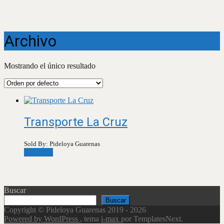
Archivo
Mostrando el único resultado
Transporte La Cruz
Sold By: Pideloya Guarenas
Leer más
Buscar
Buscar
Copyright © Pideloya Guarenas 2019 - 2026
Powered by WordPress
, tema
i-max
por TemplatesNext.