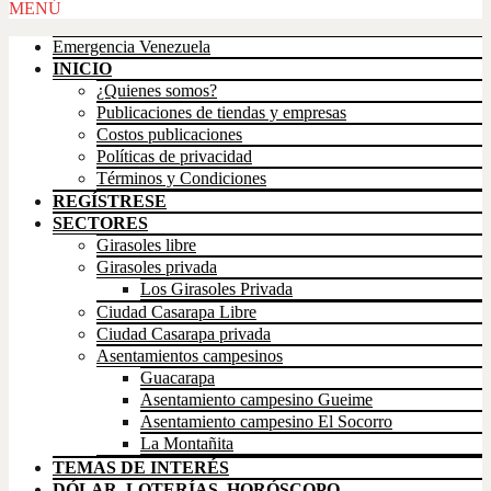
Scroll
MENÚ
Up
Emergencia Venezuela
INICIO
¿Quienes somos?
Publicaciones de tiendas y empresas
Costos publicaciones
Políticas de privacidad
Términos y Condiciones
REGÍSTRESE
SECTORES
Girasoles libre
Girasoles privada
Los Girasoles Privada
Ciudad Casarapa Libre
Ciudad Casarapa privada
Asentamientos campesinos
Guacarapa
Asentamiento campesino Gueime
Asentamiento campesino El Socorro
La Montañita
TEMAS DE INTERÉS
DÓLAR, LOTERÍAS, HORÓSCOPO,