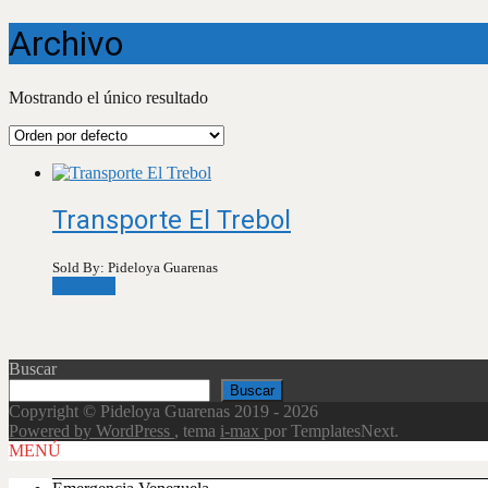
Archivo
Mostrando el único resultado
Transporte El Trebol
Sold By: Pideloya Guarenas
Leer más
Buscar
Buscar
Copyright © Pideloya Guarenas 2019 - 2026
Powered by WordPress
, tema
i-max
por TemplatesNext.
Scroll
MENÚ
Up