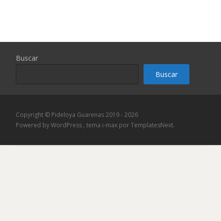
Buscar
Buscar
Copyright © Pideloya Guarenas 2019 - 2026
Powered by WordPress
, tema
i-max
por TemplatesNext.