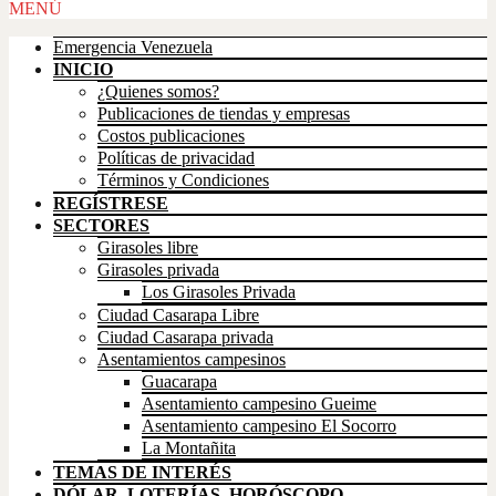
Scroll
MENÚ
Up
Emergencia Venezuela
INICIO
¿Quienes somos?
Publicaciones de tiendas y empresas
Costos publicaciones
Políticas de privacidad
Términos y Condiciones
REGÍSTRESE
SECTORES
Girasoles libre
Girasoles privada
Los Girasoles Privada
Ciudad Casarapa Libre
Ciudad Casarapa privada
Asentamientos campesinos
Guacarapa
Asentamiento campesino Gueime
Asentamiento campesino El Socorro
La Montañita
TEMAS DE INTERÉS
DÓLAR, LOTERÍAS, HORÓSCOPO,