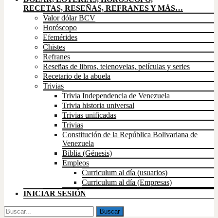
RECETAS, RESEÑAS, REFRANES Y MÁS…
Valor dólar BCV
Horóscopo
Efemérides
Chistes
Refranes
Reseñas de libros, telenovelas, películas y series
Recetario de la abuela
Trivias
Trivia Independencia de Venezuela
Trivia historia universal
Trivias unificadas
Trivias
Constitución de la República Bolivariana de
Venezuela
Biblia (Génesis)
Empleos
Curriculum al día (usuarios)
Curriculum al día (Empresas)
INICIAR SESIÓN
Buscar