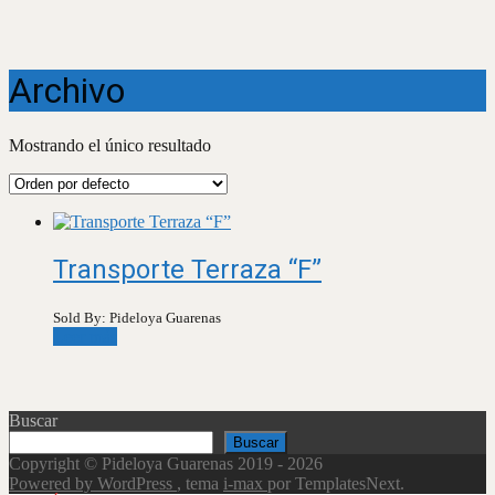
Archivo
Mostrando el único resultado
Transporte Terraza “F”
Sold By: Pideloya Guarenas
Leer más
Buscar
Buscar
Copyright © Pideloya Guarenas 2019 - 2026
Powered by WordPress
, tema
i-max
por TemplatesNext.