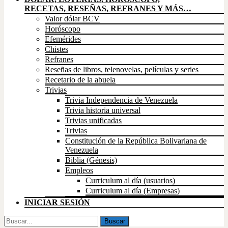
RECETAS, RESEÑAS, REFRANES Y MÁS…
Valor dólar BCV
Horóscopo
Efemérides
Chistes
Refranes
Reseñas de libros, telenovelas, películas y series
Recetario de la abuela
Trivias
Trivia Independencia de Venezuela
Trivia historia universal
Trivias unificadas
Trivias
Constitución de la República Bolivariana de
Venezuela
Biblia (Génesis)
Empleos
Curriculum al día (usuarios)
Curriculum al día (Empresas)
INICIAR SESIÓN
Buscar