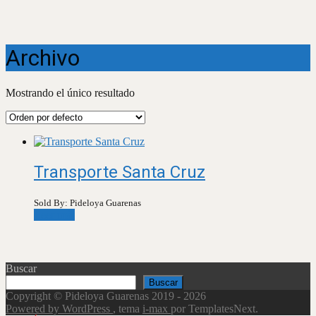
Archivo
Mostrando el único resultado
Transporte Santa Cruz
Sold By: Pideloya Guarenas
Leer más
Buscar
Buscar
Copyright © Pideloya Guarenas 2019 - 2026
Powered by WordPress
, tema
i-max
por TemplatesNext.