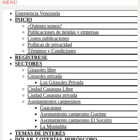
Scroll
MENÚ
Up
Emergencia Venezuela
INICIO
¿Quienes somos?
Publicaciones de tiendas y empresas
Costos publicaciones
Políticas de privacidad
Términos y Condiciones
REGÍSTRESE
SECTORES
Girasoles libre
Girasoles privada
Los Girasoles Privada
Ciudad Casarapa Libre
Ciudad Casarapa privada
Asentamientos campesinos
Guacarapa
Asentamiento campesino Gueime
Asentamiento campesino El Socorro
La Montañita
TEMAS DE INTERÉS
DÓLAR, LOTERÍAS, HORÓSCOPO,