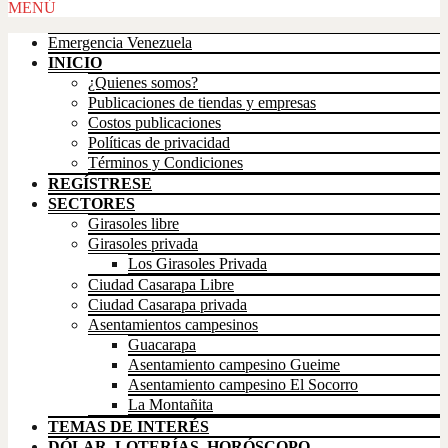
Scroll
MENÚ
Up
Emergencia Venezuela
INICIO
¿Quienes somos?
Publicaciones de tiendas y empresas
Costos publicaciones
Políticas de privacidad
Términos y Condiciones
REGÍSTRESE
SECTORES
Girasoles libre
Girasoles privada
Los Girasoles Privada
Ciudad Casarapa Libre
Ciudad Casarapa privada
Asentamientos campesinos
Guacarapa
Asentamiento campesino Gueime
Asentamiento campesino El Socorro
La Montañita
TEMAS DE INTERÉS
DÓLAR, LOTERÍAS, HORÓSCOPO,