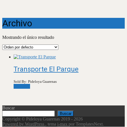
Archivo
Mostrando el único resultado
Transporte El Parque
Sold By: Pideloya Guarenas
Leer más
Buscar
Buscar
Copyright © Pideloya Guarenas 2019 - 2026
Powered by WordPress
, tema
i-max
por TemplatesNext.