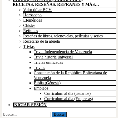
RECETAS, RESEÑAS, REFRANES Y MÁS…
Valor dólar BCV
Horóscopo
Efemérides
Chistes
Refranes
Reseñas de libros, telenovelas, películas y series
Recetario de la abuela
Trivias
Trivia Independencia de Venezuela
Trivia historia universal
Trivias unificadas
Trivias
Constitución de la República Bolivariana de
Venezuela
Biblia (Génesis)
Empleos
Curriculum al día (usuarios)
Curriculum al día (Empresas)
INICIAR SESIÓN
Buscar