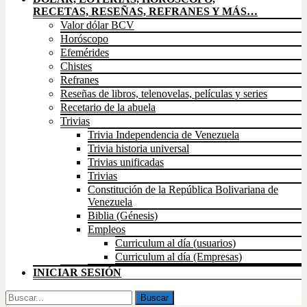
RECETAS, RESEÑAS, REFRANES Y MÁS…
Valor dólar BCV
Horóscopo
Efemérides
Chistes
Refranes
Reseñas de libros, telenovelas, películas y series
Recetario de la abuela
Trivias
Trivia Independencia de Venezuela
Trivia historia universal
Trivias unificadas
Trivias
Constitución de la República Bolivariana de
Venezuela
Biblia (Génesis)
Empleos
Curriculum al día (usuarios)
Curriculum al día (Empresas)
INICIAR SESIÓN
Buscar