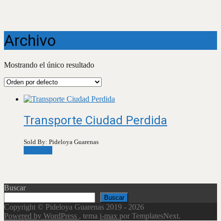
Archivo
Mostrando el único resultado
Transporte Ciudad Perdida
Sold By: Pideloya Guarenas
Leer más
Buscar
Buscar
Copyright © Pideloya Guarenas 2019 - 2026
Powered by WordPress
, tema
i-max
por TemplatesNext.