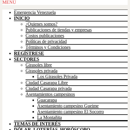
Scroll
MENÚ
Up
Emergencia Venezuela
INICIO
¿Quienes somos?
Publicaciones de tiendas y empresas
Costos publicaciones
Políticas de privacidad
Términos y Condiciones
REGÍSTRESE
SECTORES
Girasoles libre
Girasoles privada
Los Girasoles Privada
Ciudad Casarapa Libre
Ciudad Casarapa privada
Asentamientos campesinos
Guacarapa
Asentamiento campesino Gueime
Asentamiento campesino El Socorro
La Montañita
TEMAS DE INTERÉS
DÓLAR, LOTERÍAS, HORÓSCOPO,