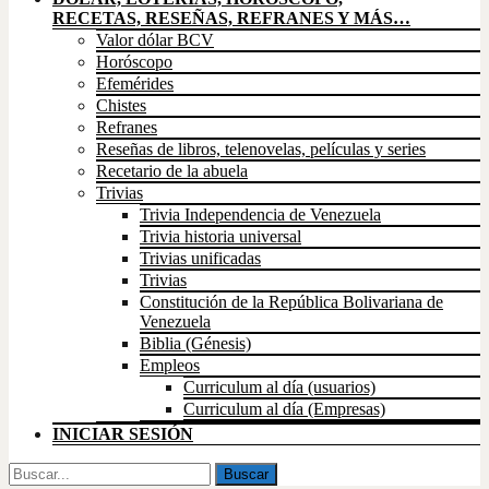
RECETAS, RESEÑAS, REFRANES Y MÁS…
Valor dólar BCV
Horóscopo
Efemérides
Chistes
Refranes
Reseñas de libros, telenovelas, películas y series
Recetario de la abuela
Trivias
Trivia Independencia de Venezuela
Trivia historia universal
Trivias unificadas
Trivias
Constitución de la República Bolivariana de
Venezuela
Biblia (Génesis)
Empleos
Curriculum al día (usuarios)
Curriculum al día (Empresas)
INICIAR SESIÓN
Buscar