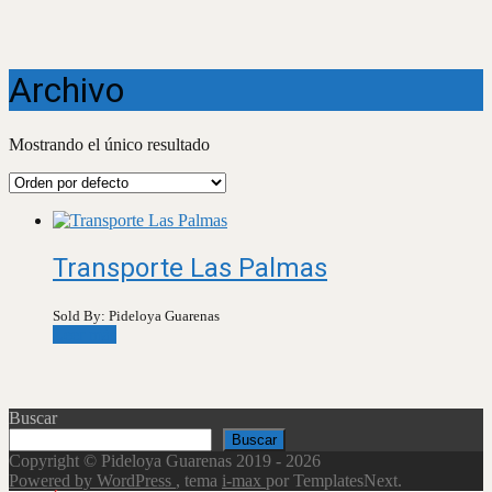
Archivo
Mostrando el único resultado
Transporte Las Palmas
Sold By: Pideloya Guarenas
Leer más
Buscar
Buscar
Copyright © Pideloya Guarenas 2019 - 2026
Powered by WordPress
, tema
i-max
por TemplatesNext.