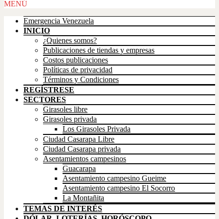
Scroll
MENÚ
Up
Emergencia Venezuela
INICIO
¿Quienes somos?
Publicaciones de tiendas y empresas
Costos publicaciones
Políticas de privacidad
Términos y Condiciones
REGÍSTRESE
SECTORES
Girasoles libre
Girasoles privada
Los Girasoles Privada
Ciudad Casarapa Libre
Ciudad Casarapa privada
Asentamientos campesinos
Guacarapa
Asentamiento campesino Gueime
Asentamiento campesino El Socorro
La Montañita
TEMAS DE INTERÉS
DÓLAR, LOTERÍAS, HORÓSCOPO,