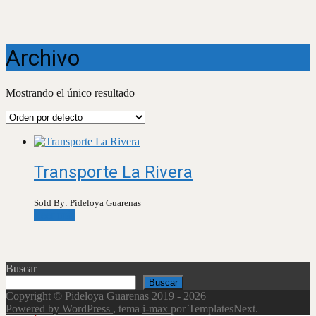
Archivo
Mostrando el único resultado
Transporte La Rivera
Sold By: Pideloya Guarenas
Leer más
Buscar
Buscar
Copyright © Pideloya Guarenas 2019 - 2026
Powered by WordPress
, tema
i-max
por TemplatesNext.