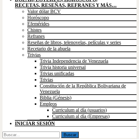
RECETAS, RESEÑAS, REFRANES Y MÁS…
Valor dólar BCV
Horóscopo
Efemérides
Chistes
Refranes
Reseñas de libros, telenovelas, películas y series
Recetario de la abuela
Trivias
Trivia Independencia de Venezuela
Trivia historia universal
Trivias unificadas
Trivias
Constitución de la República Bolivariana de
Venezuela
Biblia (Génesis)
Empleos
Curriculum al día (usuarios)
Curriculum al día (Empresas)
INICIAR SESIÓN
Buscar