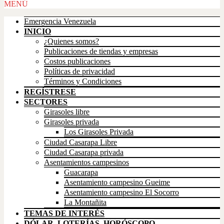
Scroll
MENÚ
Up
Emergencia Venezuela
INICIO
¿Quienes somos?
Publicaciones de tiendas y empresas
Costos publicaciones
Políticas de privacidad
Términos y Condiciones
REGÍSTRESE
SECTORES
Girasoles libre
Girasoles privada
Los Girasoles Privada
Ciudad Casarapa Libre
Ciudad Casarapa privada
Asentamientos campesinos
Guacarapa
Asentamiento campesino Gueime
Asentamiento campesino El Socorro
La Montañita
TEMAS DE INTERÉS
DÓLAR, LOTERÍAS, HORÓSCOPO,