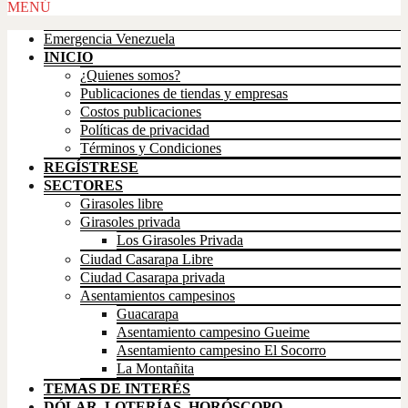
Scroll
MENÚ
Up
Emergencia Venezuela
INICIO
¿Quienes somos?
Publicaciones de tiendas y empresas
Costos publicaciones
Políticas de privacidad
Términos y Condiciones
REGÍSTRESE
SECTORES
Girasoles libre
Girasoles privada
Los Girasoles Privada
Ciudad Casarapa Libre
Ciudad Casarapa privada
Asentamientos campesinos
Guacarapa
Asentamiento campesino Gueime
Asentamiento campesino El Socorro
La Montañita
TEMAS DE INTERÉS
DÓLAR, LOTERÍAS, HORÓSCOPO,