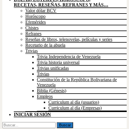
RECETAS, RESEÑAS, REFRANES Y MÁS…
Valor dólar BCV
Horóscopo
Efemérides
Chistes
Refranes
Reseñas de libros, telenovelas, películas y series
Recetario de la abuela
Trivias
Trivia Independencia de Venezuela
Trivia historia universal
Trivias unificadas
Trivias
Constitución de la República Bolivariana de
Venezuela
Biblia (Génesis)
Empleos
Curriculum al día (usuarios)
Curriculum al día (Empresas)
INICIAR SESIÓN
Buscar