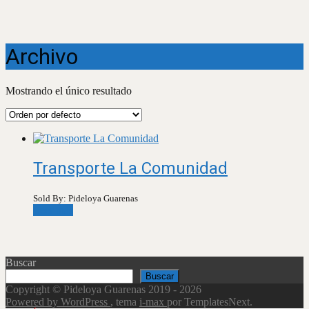
Archivo
Mostrando el único resultado
Transporte La Comunidad
Sold By: Pideloya Guarenas
Leer más
Buscar
Buscar
Copyright © Pideloya Guarenas 2019 - 2026
Powered by WordPress
, tema
i-max
por TemplatesNext.