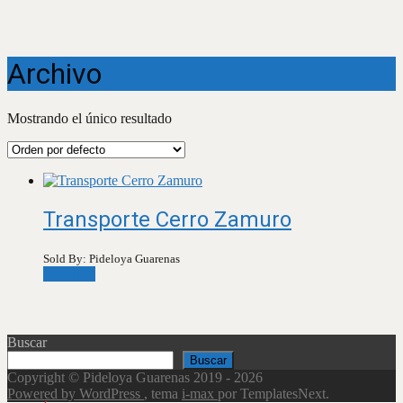
Archivo
Mostrando el único resultado
Transporte Cerro Zamuro
Sold By: Pideloya Guarenas
Leer más
Buscar
Buscar
Copyright © Pideloya Guarenas 2019 - 2026
Powered by WordPress
, tema
i-max
por TemplatesNext.