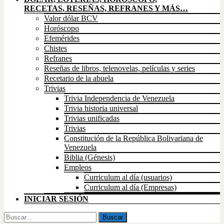
RECETAS, RESEÑAS, REFRANES Y MÁS…
Valor dólar BCV
Horóscopo
Efemérides
Chistes
Refranes
Reseñas de libros, telenovelas, películas y series
Recetario de la abuela
Trivias
Trivia Independencia de Venezuela
Trivia historia universal
Trivias unificadas
Trivias
Constitución de la República Bolivariana de
Venezuela
Biblia (Génesis)
Empleos
Curriculum al día (usuarios)
Curriculum al día (Empresas)
INICIAR SESIÓN
Buscar