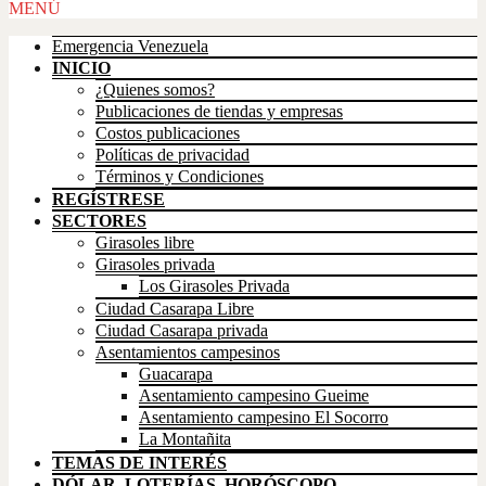
Scroll
MENÚ
Up
Emergencia Venezuela
INICIO
¿Quienes somos?
Publicaciones de tiendas y empresas
Costos publicaciones
Políticas de privacidad
Términos y Condiciones
REGÍSTRESE
SECTORES
Girasoles libre
Girasoles privada
Los Girasoles Privada
Ciudad Casarapa Libre
Ciudad Casarapa privada
Asentamientos campesinos
Guacarapa
Asentamiento campesino Gueime
Asentamiento campesino El Socorro
La Montañita
TEMAS DE INTERÉS
DÓLAR, LOTERÍAS, HORÓSCOPO,