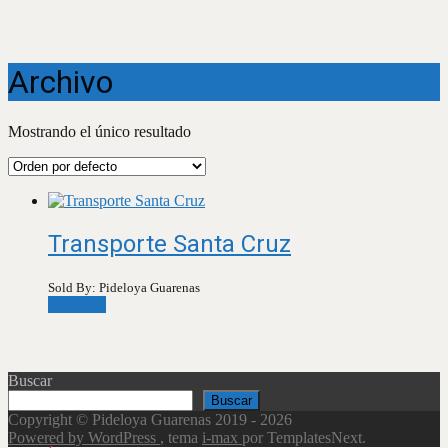
Archivo
Mostrando el único resultado
Transporte Santa Cruz
Sold By: Pideloya Guarenas
Leer más
Buscar
Buscar
Copyright © Pideloya Guarenas 2019 - 2026
Powered by WordPress
, tema
i-max
por TemplatesNext.