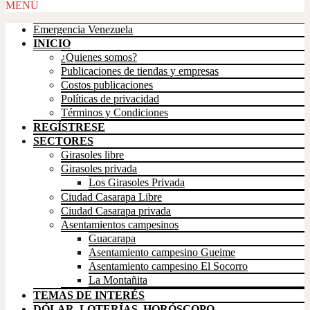
Scroll
MENÚ
Up
Emergencia Venezuela
INICIO
¿Quienes somos?
Publicaciones de tiendas y empresas
Costos publicaciones
Políticas de privacidad
Términos y Condiciones
REGÍSTRESE
SECTORES
Girasoles libre
Girasoles privada
Los Girasoles Privada
Ciudad Casarapa Libre
Ciudad Casarapa privada
Asentamientos campesinos
Guacarapa
Asentamiento campesino Gueime
Asentamiento campesino El Socorro
La Montañita
TEMAS DE INTERÉS
DÓLAR, LOTERÍAS, HORÓSCOPO,