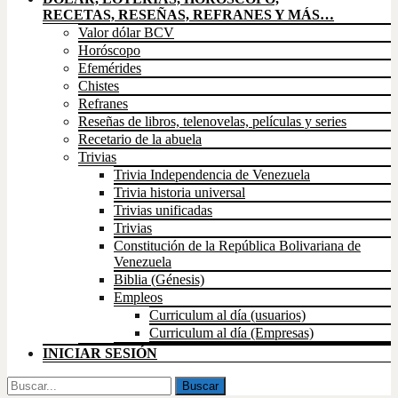
RECETAS, RESEÑAS, REFRANES Y MÁS…
Valor dólar BCV
Horóscopo
Efemérides
Chistes
Refranes
Reseñas de libros, telenovelas, películas y series
Recetario de la abuela
Trivias
Trivia Independencia de Venezuela
Trivia historia universal
Trivias unificadas
Trivias
Constitución de la República Bolivariana de
Venezuela
Biblia (Génesis)
Empleos
Curriculum al día (usuarios)
Curriculum al día (Empresas)
INICIAR SESIÓN
Buscar