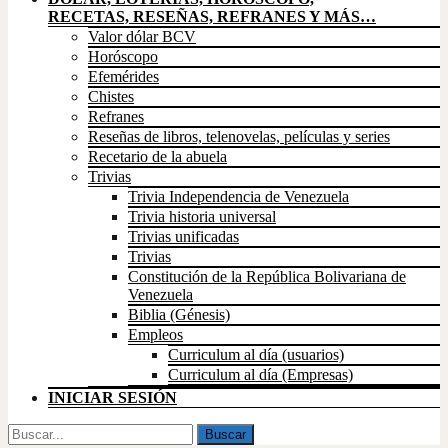
RECETAS, RESEÑAS, REFRANES Y MÁS…
Valor dólar BCV
Horóscopo
Efemérides
Chistes
Refranes
Reseñas de libros, telenovelas, películas y series
Recetario de la abuela
Trivias
Trivia Independencia de Venezuela
Trivia historia universal
Trivias unificadas
Trivias
Constitución de la República Bolivariana de
Venezuela
Biblia (Génesis)
Empleos
Curriculum al día (usuarios)
Curriculum al día (Empresas)
INICIAR SESIÓN
Buscar