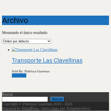
Archivo
Mostrando el único resultado
Transporte Las Clavellinas
Sold By: Pideloya Guarenas
Leer más
Buscar
Buscar
Copyright © Pideloya Guarenas 2019 - 2026
Powered by WordPress
, tema
i-max
por TemplatesNext.