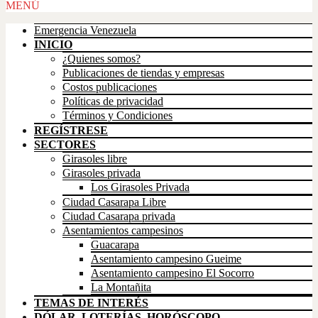
Scroll
MENÚ
Up
Emergencia Venezuela
INICIO
¿Quienes somos?
Publicaciones de tiendas y empresas
Costos publicaciones
Políticas de privacidad
Términos y Condiciones
REGÍSTRESE
SECTORES
Girasoles libre
Girasoles privada
Los Girasoles Privada
Ciudad Casarapa Libre
Ciudad Casarapa privada
Asentamientos campesinos
Guacarapa
Asentamiento campesino Gueime
Asentamiento campesino El Socorro
La Montañita
TEMAS DE INTERÉS
DÓLAR, LOTERÍAS, HORÓSCOPO,