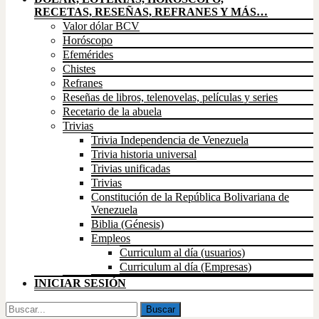
RECETAS, RESEÑAS, REFRANES Y MÁS…
Valor dólar BCV
Horóscopo
Efemérides
Chistes
Refranes
Reseñas de libros, telenovelas, películas y series
Recetario de la abuela
Trivias
Trivia Independencia de Venezuela
Trivia historia universal
Trivias unificadas
Trivias
Constitución de la República Bolivariana de
Venezuela
Biblia (Génesis)
Empleos
Curriculum al día (usuarios)
Curriculum al día (Empresas)
INICIAR SESIÓN
Buscar