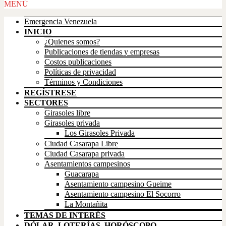
Scroll
MENÚ
Up
Emergencia Venezuela
INICIO
¿Quienes somos?
Publicaciones de tiendas y empresas
Costos publicaciones
Políticas de privacidad
Términos y Condiciones
REGÍSTRESE
SECTORES
Girasoles libre
Girasoles privada
Los Girasoles Privada
Ciudad Casarapa Libre
Ciudad Casarapa privada
Asentamientos campesinos
Guacarapa
Asentamiento campesino Gueime
Asentamiento campesino El Socorro
La Montañita
TEMAS DE INTERÉS
DÓLAR, LOTERÍAS, HORÓSCOPO,