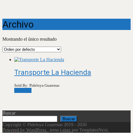
Archivo
Mostrando el único resultado
Transporte La Hacienda
Sold By: Pideloya Guarenas
Leer más
Buscar
Buscar
Copyright © Pideloya Guarenas 2019 - 2026
Powered by WordPress
, tema
i-max
por TemplatesNext.