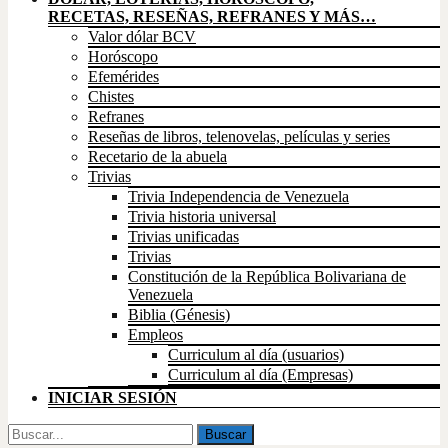
RECETAS, RESEÑAS, REFRANES Y MÁS…
Valor dólar BCV
Horóscopo
Efemérides
Chistes
Refranes
Reseñas de libros, telenovelas, películas y series
Recetario de la abuela
Trivias
Trivia Independencia de Venezuela
Trivia historia universal
Trivias unificadas
Trivias
Constitución de la República Bolivariana de
Venezuela
Biblia (Génesis)
Empleos
Curriculum al día (usuarios)
Curriculum al día (Empresas)
INICIAR SESIÓN
Buscar