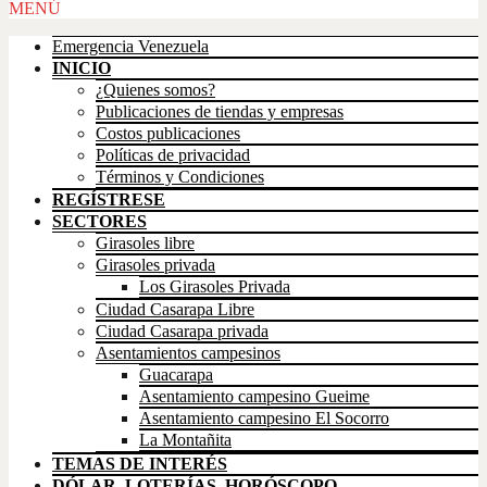
Scroll
MENÚ
Up
Emergencia Venezuela
INICIO
¿Quienes somos?
Publicaciones de tiendas y empresas
Costos publicaciones
Políticas de privacidad
Términos y Condiciones
REGÍSTRESE
SECTORES
Girasoles libre
Girasoles privada
Los Girasoles Privada
Ciudad Casarapa Libre
Ciudad Casarapa privada
Asentamientos campesinos
Guacarapa
Asentamiento campesino Gueime
Asentamiento campesino El Socorro
La Montañita
TEMAS DE INTERÉS
DÓLAR, LOTERÍAS, HORÓSCOPO,