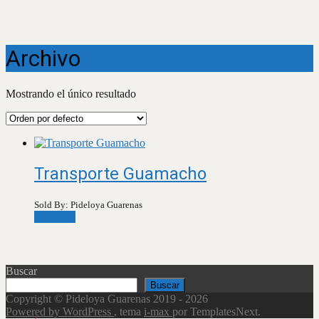
Archivo
Mostrando el único resultado
Transporte Guamacho
Sold By: Pideloya Guarenas
Leer más
Buscar
Buscar
Copyright © Pideloya Guarenas 2019 - 2026
Powered by WordPress
, tema
i-max
por TemplatesNext.