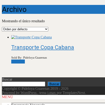
Archivo
Mostrando el único resultado
Transporte Copa Cabana
Sold By: Pideloya Guarenas
Leer más
Buscar
Buscar
Copyright © Pideloya Guarenas 2019 - 2026
Powered by WordPress
, tema
i-max
por TemplatesNext.
Scroll
MENÚ
Up