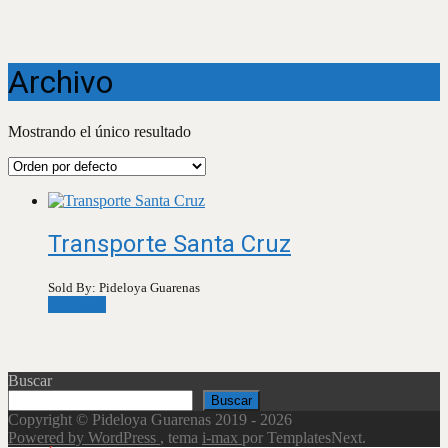
Archivo
Mostrando el único resultado
Transporte Santa Cruz
Sold By: Pideloya Guarenas
Leer más
Buscar
Buscar
Copyright © Pideloya Guarenas 2019 - 2026
Powered by WordPress
, tema
i-max
por TemplatesNext.