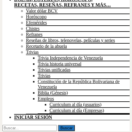
RECETAS, RESEÑAS, REFRANES Y MÁS…
Valor dólar BCV
Horóscopo
Efemérides
Chistes
Refranes
Reseñas de libros, telenovelas, películas y series
Recetario de la abuela
Trivias
Trivia Independencia de Venezuela
Trivia historia universal
Trivias unificadas
Trivias
Constitución de la República Bolivariana de
Venezuela
Biblia (Génesis)
Empleos
Curriculum al día (usuarios)
Curriculum al día (Empresas)
INICIAR SESIÓN
Buscar