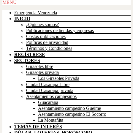
Scroll
MENÚ
Up
Emergencia Venezuela
INICIO
¿Quienes somos?
Publicaciones de tiendas y empresas
Costos publicaciones
Políticas de privacidad
Términos y Condiciones
REGÍSTRESE
SECTORES
Girasoles libre
Girasoles privada
Los Girasoles Privada
Ciudad Casarapa Libre
Ciudad Casarapa privada
Asentamientos campesinos
Guacarapa
Asentamiento campesino Gueime
Asentamiento campesino El Socorro
La Montañita
TEMAS DE INTERÉS
DÓLAR, LOTERÍAS, HORÓSCOPO,