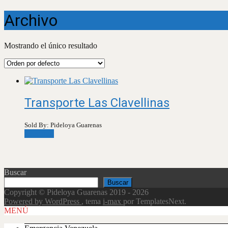
Archivo
Mostrando el único resultado
Transporte Las Clavellinas
Sold By: Pideloya Guarenas
Leer más
Buscar
Buscar
Copyright © Pideloya Guarenas 2019 - 2026
Powered by WordPress
, tema
i-max
por TemplatesNext.
Scroll
MENÚ
Up