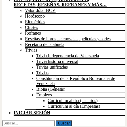
RECETAS, RESEÑAS, REFRANES Y MÁS…
Valor dólar BCV
Horóscopo
Efemérides
Chistes
Refranes
Reseñas de libros, telenovelas, películas y series
Recetario de la abuela
Trivias
Trivia Independencia de Venezuela
Trivia historia universal
Trivias unificadas
Trivias
Constitución de la República Bolivariana de
Venezuela
Biblia (Génesis)
Empleos
Curriculum al día (usuarios)
Curriculum al día (Empresas)
INICIAR SESIÓN
Buscar