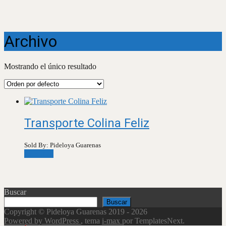
Archivo
Mostrando el único resultado
Transporte Colina Feliz
Sold By: Pideloya Guarenas
Leer más
Buscar
Buscar
Copyright © Pideloya Guarenas 2019 - 2026
Powered by WordPress
, tema
i-max
por TemplatesNext.