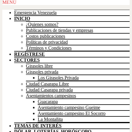
Scroll
MENÚ
Up
Emergencia Venezuela
INICIO
¿Quienes somos?
Publicaciones de tiendas y empresas
Costos publicaciones
Políticas de privacidad
Términos y Condiciones
REGÍSTRESE
SECTORES
Girasoles libre
Girasoles privada
Los Girasoles Privada
Ciudad Casarapa Libre
Ciudad Casarapa privada
Asentamientos campesinos
Guacarapa
Asentamiento campesino Gueime
Asentamiento campesino El Socorro
La Montañita
TEMAS DE INTERÉS
DÓLAR, LOTERÍAS, HORÓSCOPO,