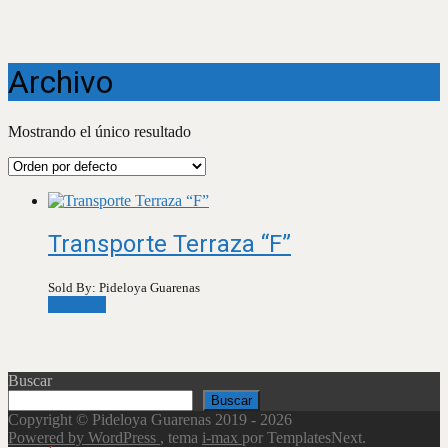
Archivo
Mostrando el único resultado
Transporte Terraza “F”
Sold By: Pideloya Guarenas
Leer más
Buscar
Buscar
Copyright © Pideloya Guarenas 2019 - 2026
Powered by WordPress
, tema
i-max
por TemplatesNext.