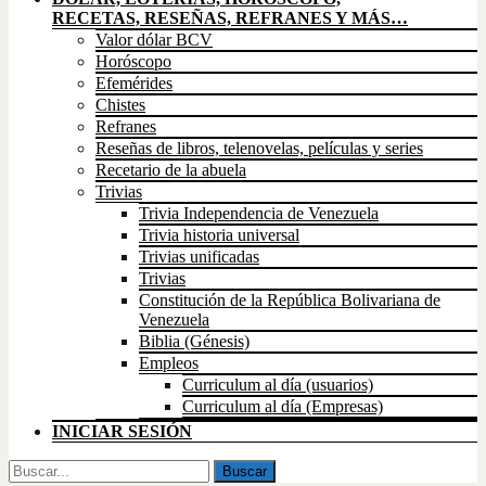
RECETAS, RESEÑAS, REFRANES Y MÁS…
Valor dólar BCV
Horóscopo
Efemérides
Chistes
Refranes
Reseñas de libros, telenovelas, películas y series
Recetario de la abuela
Trivias
Trivia Independencia de Venezuela
Trivia historia universal
Trivias unificadas
Trivias
Constitución de la República Bolivariana de
Venezuela
Biblia (Génesis)
Empleos
Curriculum al día (usuarios)
Curriculum al día (Empresas)
INICIAR SESIÓN
Buscar