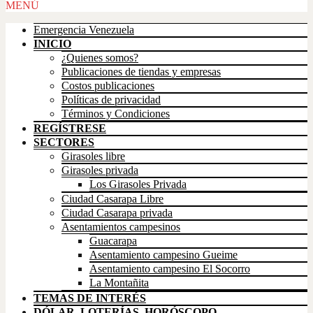
Scroll
MENÚ
Up
Emergencia Venezuela
INICIO
¿Quienes somos?
Publicaciones de tiendas y empresas
Costos publicaciones
Políticas de privacidad
Términos y Condiciones
REGÍSTRESE
SECTORES
Girasoles libre
Girasoles privada
Los Girasoles Privada
Ciudad Casarapa Libre
Ciudad Casarapa privada
Asentamientos campesinos
Guacarapa
Asentamiento campesino Gueime
Asentamiento campesino El Socorro
La Montañita
TEMAS DE INTERÉS
DÓLAR, LOTERÍAS, HORÓSCOPO,