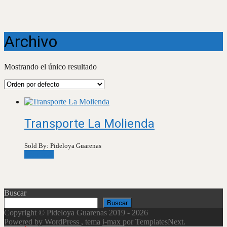
Archivo
Mostrando el único resultado
Transporte La Molienda
Sold By: Pideloya Guarenas
Leer más
Buscar
Buscar
Copyright © Pideloya Guarenas 2019 - 2026
Powered by WordPress
, tema
i-max
por TemplatesNext.