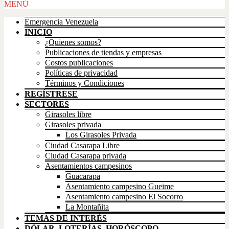
Scroll
MENÚ
Up
Emergencia Venezuela
INICIO
¿Quienes somos?
Publicaciones de tiendas y empresas
Costos publicaciones
Políticas de privacidad
Términos y Condiciones
REGÍSTRESE
SECTORES
Girasoles libre
Girasoles privada
Los Girasoles Privada
Ciudad Casarapa Libre
Ciudad Casarapa privada
Asentamientos campesinos
Guacarapa
Asentamiento campesino Gueime
Asentamiento campesino El Socorro
La Montañita
TEMAS DE INTERÉS
DÓLAR, LOTERÍAS, HORÓSCOPO,