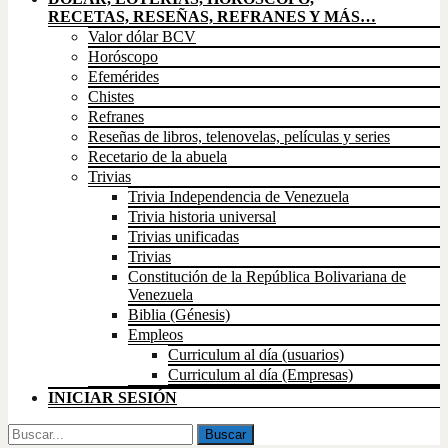
RECETAS, RESEÑAS, REFRANES Y MÁS…
Valor dólar BCV
Horóscopo
Efemérides
Chistes
Refranes
Reseñas de libros, telenovelas, películas y series
Recetario de la abuela
Trivias
Trivia Independencia de Venezuela
Trivia historia universal
Trivias unificadas
Trivias
Constitución de la República Bolivariana de
Venezuela
Biblia (Génesis)
Empleos
Curriculum al día (usuarios)
Curriculum al día (Empresas)
INICIAR SESIÓN
Buscar