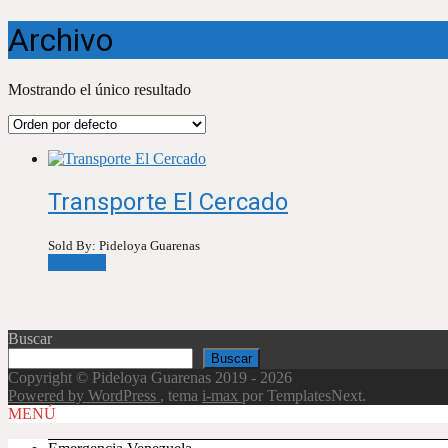
Archivo
Mostrando el único resultado
Transporte El Cercado
Sold By: Pideloya Guarenas
Leer más
Buscar
Buscar
Copyright © Pideloya Guarenas 2019 - 2026
Powered by WordPress
, tema
i-max
por TemplatesNext.
Scroll
MENÚ
Up