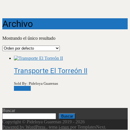
Archivo
Mostrando el único resultado
Transporte El Torreón II
Sold By: Pideloya Guarenas
Leer más
Buscar
Buscar
Copyright © Pideloya Guarenas 2019 - 2026
Powered by WordPress
, tema
i-max
por TemplatesNext.