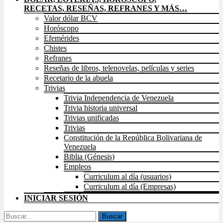
RECETAS, RESEÑAS, REFRANES Y MÁS…
Valor dólar BCV
Horóscopo
Efemérides
Chistes
Refranes
Reseñas de libros, telenovelas, películas y series
Recetario de la abuela
Trivias
Trivia Independencia de Venezuela
Trivia historia universal
Trivias unificadas
Trivias
Constitución de la República Bolivariana de
Venezuela
Biblia (Génesis)
Empleos
Curriculum al día (usuarios)
Curriculum al día (Empresas)
INICIAR SESIÓN
Buscar