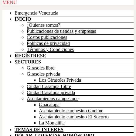
Scroll
MENÚ
Up
Emergencia Venezuela
INICIO
¿Quienes somos?
Publicaciones de tiendas y empresas
Costos publicaciones
Políticas de privacidad
Términos y Condiciones
REGÍSTRESE
SECTORES
Girasoles libre
Girasoles privada
Los Girasoles Privada
Ciudad Casarapa Libre
Ciudad Casarapa privada
Asentamientos campesinos
Guacarapa
Asentamiento campesino Gueime
Asentamiento campesino El Socorro
La Montañita
TEMAS DE INTERÉS
DÓLAR, LOTERÍAS, HORÓSCOPO,