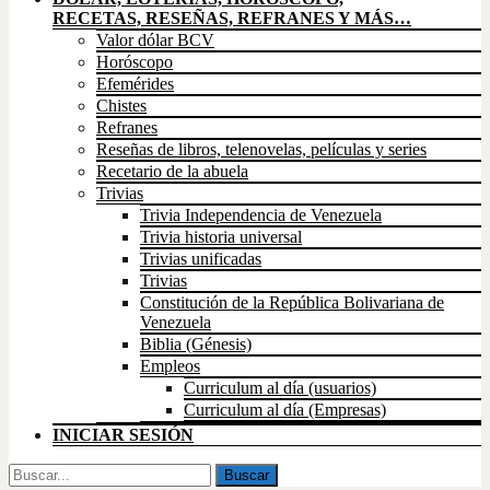
RECETAS, RESEÑAS, REFRANES Y MÁS…
Valor dólar BCV
Horóscopo
Efemérides
Chistes
Refranes
Reseñas de libros, telenovelas, películas y series
Recetario de la abuela
Trivias
Trivia Independencia de Venezuela
Trivia historia universal
Trivias unificadas
Trivias
Constitución de la República Bolivariana de
Venezuela
Biblia (Génesis)
Empleos
Curriculum al día (usuarios)
Curriculum al día (Empresas)
INICIAR SESIÓN
Buscar