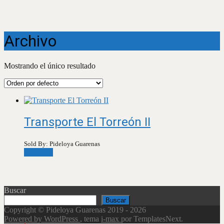
Archivo
Mostrando el único resultado
Transporte El Torreón II
Sold By: Pideloya Guarenas
Leer más
Buscar
Buscar
Copyright © Pideloya Guarenas 2019 - 2026
Powered by WordPress
, tema
i-max
por TemplatesNext.