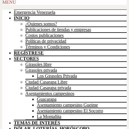
Scroll
MENÚ
Up
Emergencia Venezuela
INICIO
¿Quienes somos?
Publicaciones de tiendas y empresas
Costos publicaciones
Políticas de privacidad
Términos y Condiciones
REGÍSTRESE
SECTORES
Girasoles libre
Girasoles privada
Los Girasoles Privada
Ciudad Casarapa Libre
Ciudad Casarapa privada
Asentamientos campesinos
Guacarapa
Asentamiento campesino Gueime
Asentamiento campesino El Socorro
La Montañita
TEMAS DE INTERÉS
DÓLAR, LOTERÍAS, HORÓSCOPO,