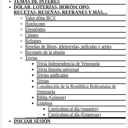
TEMAS DE INTERÉS
DÓLAR, LOTERÍAS, HORÓSCOPO,
RECETAS, RESEÑAS, REFRANES Y MÁS…
Valor dólar BCV
Horóscopo
Efemérides
Chistes
Refranes
Reseñas de libros, telenovelas, películas y series
Recetario de la abuela
Trivias
Trivia Independencia de Venezuela
Trivia historia universal
Trivias unificadas
Trivias
Constitución de la República Bolivariana de
Venezuela
Biblia (Génesis)
Empleos
Curriculum al día (usuarios)
Curriculum al día (Empresas)
INICIAR SESIÓN