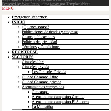
Powered by WordPress
, tema
i-max
por TemplatesNext.
Scroll
MENÚ
Up
Emergencia Venezuela
INICIO
¿Quienes somos?
Publicaciones de tiendas y empresas
Costos publicaciones
Políticas de privacidad
Términos y Condiciones
REGÍSTRESE
SECTORES
Girasoles libre
Girasoles privada
Los Girasoles Privada
Ciudad Casarapa Libre
Ciudad Casarapa privada
Asentamientos campesinos
Guacarapa
Asentamiento campesino Gueime
Asentamiento campesino El Socorro
La Montañita