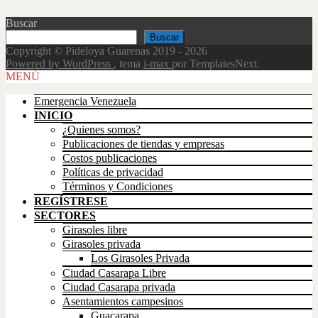
Buscar
Buscar
Copyright © Pideloya Guarenas 2019 - 2026
Powered by WordPress
, tema
i-max
por TemplatesNext.
Scroll
MENÚ
Up
Emergencia Venezuela
INICIO
¿Quienes somos?
Publicaciones de tiendas y empresas
Costos publicaciones
Políticas de privacidad
Términos y Condiciones
REGÍSTRESE
SECTORES
Girasoles libre
Girasoles privada
Los Girasoles Privada
Ciudad Casarapa Libre
Ciudad Casarapa privada
Asentamientos campesinos
Guacarapa