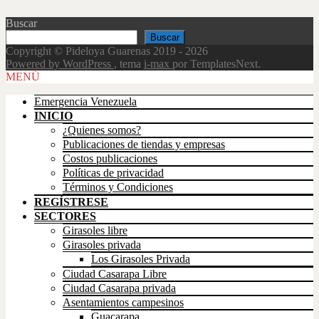
Buscar
Buscar
Copyright © Pideloya Guarenas 2019 - 2026
Powered by WordPress
, tema
i-max
por TemplatesNext.
Scroll
MENÚ
Up
Emergencia Venezuela
INICIO
¿Quienes somos?
Publicaciones de tiendas y empresas
Costos publicaciones
Políticas de privacidad
Términos y Condiciones
REGÍSTRESE
SECTORES
Girasoles libre
Girasoles privada
Los Girasoles Privada
Ciudad Casarapa Libre
Ciudad Casarapa privada
Asentamientos campesinos
Guacarapa