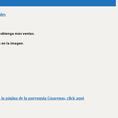
des
y obtenga más ventas.
k en la imagen.
 a la página de la parroquia Guarenas, click aquì