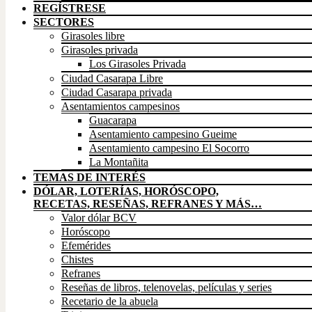
REGÍSTRESE
SECTORES
Girasoles libre
Girasoles privada
Los Girasoles Privada
Ciudad Casarapa Libre
Ciudad Casarapa privada
Asentamientos campesinos
Guacarapa
Asentamiento campesino Gueime
Asentamiento campesino El Socorro
La Montañita
TEMAS DE INTERÉS
DÓLAR, LOTERÍAS, HORÓSCOPO,
RECETAS, RESEÑAS, REFRANES Y MÁS…
Valor dólar BCV
Horóscopo
Efemérides
Chistes
Refranes
Reseñas de libros, telenovelas, películas y series
Recetario de la abuela