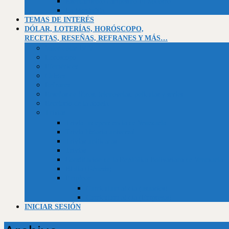
Asentamiento campesino El Socorro
La Montañita
TEMAS DE INTERÉS
DÓLAR, LOTERÍAS, HORÓSCOPO,
RECETAS, RESEÑAS, REFRANES Y MÁS…
Valor dólar BCV
Horóscopo
Efemérides
Chistes
Refranes
Reseñas de libros, telenovelas, películas y series
Recetario de la abuela
Trivias
Trivia Independencia de Venezuela
Trivia historia universal
Trivias unificadas
Trivias
Constitución de la República Bolivariana de Venezuela
Biblia (Génesis)
Empleos
Curriculum al día (usuarios)
Curriculum al día (Empresas)
INICIAR SESIÓN