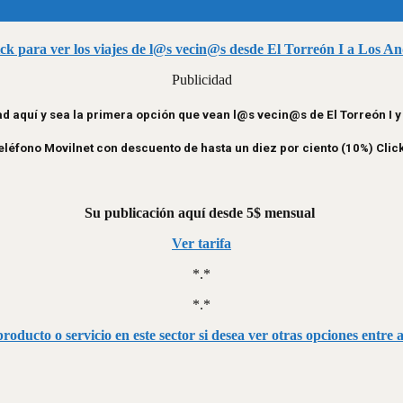
ick para ver los viajes de l@s vecin@s desde El Torreón I a Los An
Publicidad
d aquí y sea la primera opción que vean l@s vecin@s de El Torreón I 
léfono Movilnet con descuento de hasta un diez por ciento (10%) Clic
Su publicación aquí desde 5$ mensual
Ver tarifa
*.*
*.*
roducto o servicio en este sector si desea ver otras opciones entre