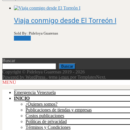
Viaja conmigo desde El Torreón I
Sold By: Pideloya Guarenas
Leer más
Buscar
Buscar
Copyright © Pideloya Guarenas 2019 - 2026
Powered by WordPress
, tema
i-max
por TemplatesNext.
Scroll
MENÚ
Up
Emergencia Venezuela
INICIO
¿Quienes somos?
Publicaciones de tiendas y empresas
Costos publicaciones
Políticas de privacidad
Términos y Condiciones