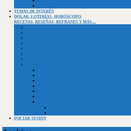
Asentamiento campesino El Socorro
La Montañita
TEMAS DE INTERÉS
DÓLAR, LOTERÍAS, HORÓSCOPO,
RECETAS, RESEÑAS, REFRANES Y MÁS…
Valor dólar BCV
Horóscopo
Efemérides
Chistes
Refranes
Reseñas de libros, telenovelas, películas y series
Recetario de la abuela
Trivias
Trivia Independencia de Venezuela
Trivia historia universal
Trivias unificadas
Trivias
Constitución de la República Bolivariana de Venezuela
Biblia (Génesis)
Empleos
Curriculum al día (usuarios)
Curriculum al día (Empresas)
INICIAR SESIÓN