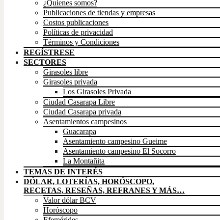
¿Quienes somos?
Publicaciones de tiendas y empresas
Costos publicaciones
Políticas de privacidad
Términos y Condiciones
REGÍSTRESE
SECTORES
Girasoles libre
Girasoles privada
Los Girasoles Privada
Ciudad Casarapa Libre
Ciudad Casarapa privada
Asentamientos campesinos
Guacarapa
Asentamiento campesino Gueime
Asentamiento campesino El Socorro
La Montañita
TEMAS DE INTERÉS
DÓLAR, LOTERÍAS, HORÓSCOPO,
RECETAS, RESEÑAS, REFRANES Y MÁS…
Valor dólar BCV
Horóscopo
Efemérides