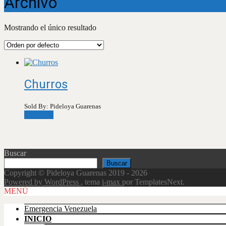
Archivo
Mostrando el único resultado
Churros
Sold By: Pideloya Guarenas
Leer más
Buscar
Buscar
Copyright © Pideloya Guarenas 2019 - 2026
Powered by WordPress
, tema
i-max
por TemplatesNext.
Scroll
MENÚ
Up
Emergencia Venezuela
INICIO