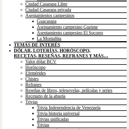
Ciudad Casarapa Libre
Ciudad Casarapa privada
Asentamientos campesinos
Guacarapa
Asentamiento campesino Gueime
Asentamiento campesino El Socorro
La Montañita
TEMAS DE INTERÉS
DÓLAR, LOTERÍAS, HORÓSCOPO,
RECETAS, RESEÑAS, REFRANES Y MÁS…
Valor dólar BCV
Horóscopo
Efemérides
Chistes
Refranes
Reseñas de libros, telenovelas, películas y series
Recetario de la abuela
Trivias
Trivia Independencia de Venezuela
Trivia historia universal
Trivias unificadas
Trivias