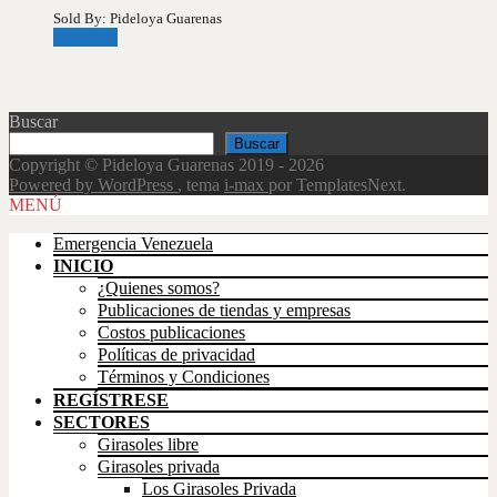
Sold By: Pideloya Guarenas
Leer más
Buscar
Buscar
Copyright © Pideloya Guarenas 2019 - 2026
Powered by WordPress
, tema
i-max
por TemplatesNext.
Scroll
MENÚ
Up
Emergencia Venezuela
INICIO
¿Quienes somos?
Publicaciones de tiendas y empresas
Costos publicaciones
Políticas de privacidad
Términos y Condiciones
REGÍSTRESE
SECTORES
Girasoles libre
Girasoles privada
Los Girasoles Privada