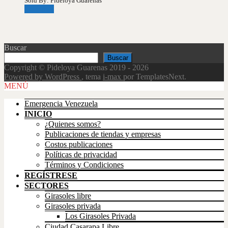
Sold By: Pideloya Guarenas
Leer más
Buscar
Buscar
Copyright © Pideloya Guarenas 2019 - 2026
Powered by WordPress
, tema
i-max
por TemplatesNext.
Scroll
MENÚ
Up
Emergencia Venezuela
INICIO
¿Quienes somos?
Publicaciones de tiendas y empresas
Costos publicaciones
Políticas de privacidad
Términos y Condiciones
REGÍSTRESE
SECTORES
Girasoles libre
Girasoles privada
Los Girasoles Privada
Ciudad Casarapa Libre