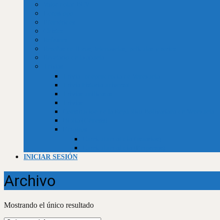
Valor dólar BCV
Horóscopo
Efemérides
Chistes
Refranes
Reseñas de libros, telenovelas, películas y series
Recetario de la abuela
Trivias
Trivia Independencia de Venezuela
Trivia historia universal
Trivias unificadas
Trivias
Constitución de la República Bolivariana de Venezuela
Biblia (Génesis)
Empleos
Curriculum al día (usuarios)
Curriculum al día (Empresas)
INICIAR SESIÓN
Archivo
Mostrando el único resultado