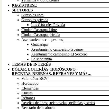
Términos y Condiciones
REGÍSTRESE
SECTORES
Girasoles libre
Girasoles privada
Los Girasoles Privada
Ciudad Casarapa Libre
Ciudad Casarapa privada
Asentamientos campesinos
Guacarapa
Asentamiento campesino Gueime
Asentamiento campesino El Socorro
La Montañita
TEMAS DE INTERÉS
DÓLAR, LOTERÍAS, HORÓSCOPO,
RECETAS, RESEÑAS, REFRANES Y MÁS…
Valor dólar BCV
Horóscopo
Efemérides
Chistes
Refranes
Reseñas de libros, telenovelas, películas y series
Recetario de la abuela