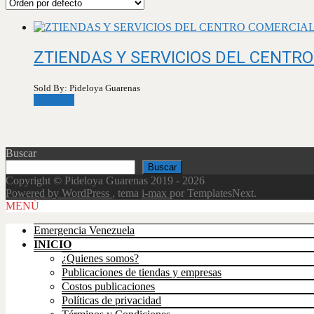
ZTIENDAS Y SERVICIOS DEL CENTR
Sold By: Pideloya Guarenas
Leer más
Buscar
Buscar
Copyright © Pideloya Guarenas 2019 - 2026
Powered by WordPress
, tema
i-max
por TemplatesNext.
Scroll
MENÚ
Up
Emergencia Venezuela
INICIO
¿Quienes somos?
Publicaciones de tiendas y empresas
Costos publicaciones
Políticas de privacidad