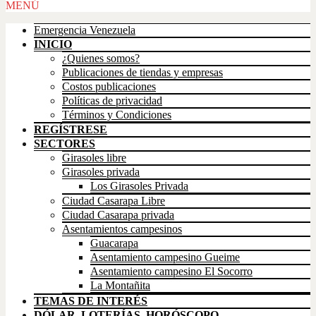
Scroll
MENÚ
Up
Emergencia Venezuela
INICIO
¿Quienes somos?
Publicaciones de tiendas y empresas
Costos publicaciones
Políticas de privacidad
Términos y Condiciones
REGÍSTRESE
SECTORES
Girasoles libre
Girasoles privada
Los Girasoles Privada
Ciudad Casarapa Libre
Ciudad Casarapa privada
Asentamientos campesinos
Guacarapa
Asentamiento campesino Gueime
Asentamiento campesino El Socorro
La Montañita
TEMAS DE INTERÉS
DÓLAR, LOTERÍAS, HORÓSCOPO,