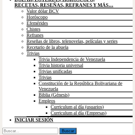
RECETAS, RESEÑAS, REFRANES Y MÁS…
Valor dólar BCV
Horóscopo
Efemérides
Chistes
Refranes
Reseñas de libros, telenovelas, películas y series
Recetario de la abuela
Trivias
Trivia Independencia de Venezuela
Trivia historia universal
Trivias unificadas
Trivias
Constitución de la República Bolivariana de
Venezuela
Biblia (Génesis)
Empleos
Curriculum al día (usuarios)
Curriculum al día (Empresas)
INICIAR SESIÓN
Buscar