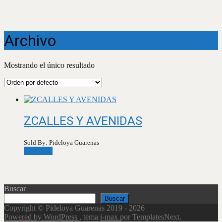
Archivo
Mostrando el único resultado
ZCALLES Y AVENIDAS
Sold By: Pideloya Guarenas
Leer más
Buscar
Buscar
Copyright © Pideloya Guarenas 2019 - 2026
Powered by WordPress
, tema
i-max
por TemplatesNext.