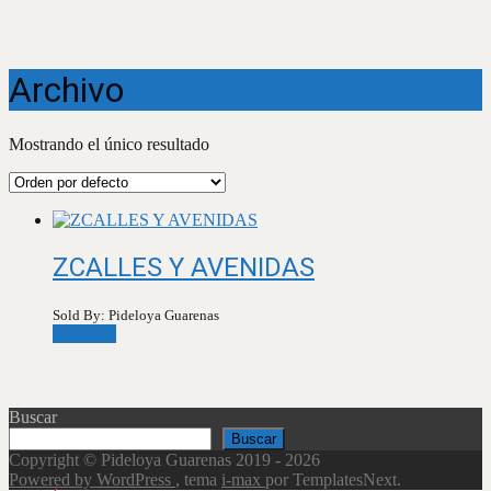
Archivo
Mostrando el único resultado
ZCALLES Y AVENIDAS
Sold By: Pideloya Guarenas
Leer más
Buscar
Buscar
Copyright © Pideloya Guarenas 2019 - 2026
Powered by WordPress
, tema
i-max
por TemplatesNext.