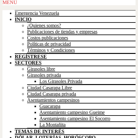
Scroll
MENÚ
Up
Emergencia Venezuela
INICIO
¿Quienes somos?
Publicaciones de tiendas y empresas
Costos publicaciones
Políticas de privacidad
Términos y Condiciones
REGÍSTRESE
SECTORES
Girasoles libre
Girasoles privada
Los Girasoles Privada
Ciudad Casarapa Libre
Ciudad Casarapa privada
Asentamientos campesinos
Guacarapa
Asentamiento campesino Gueime
Asentamiento campesino El Socorro
La Montañita
TEMAS DE INTERÉS
DÓLAR, LOTERÍAS, HORÓSCOPO,