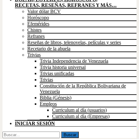
RECETAS, RESEÑAS, REFRANES Y MÁS…
Valor dólar BCV
Horóscopo
Efemérides
Chistes
Refranes
Reseñas de libros, telenovelas, películas y series
Recetario de la abuela
Trivias
Trivia Independencia de Venezuela
Trivia historia universal
Trivias unificadas
Trivias
Constitución de la República Bolivariana de
Venezuela
Biblia (Génesis)
Empleos
Curriculum al día (usuarios)
Curriculum al día (Empresas)
INICIAR SESIÓN
Buscar