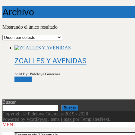
Archivo
Mostrando el único resultado
ZCALLES Y AVENIDAS
Sold By: Pideloya Guarenas
Leer más
Buscar
Buscar
Copyright © Pideloya Guarenas 2019 - 2026
Powered by WordPress
, tema
i-max
por TemplatesNext.
Scroll
MENÚ
Up