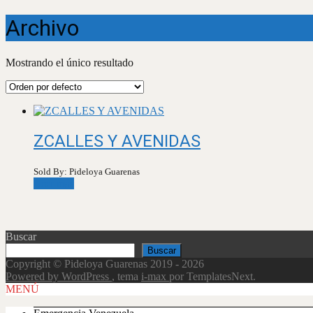
Archivo
Mostrando el único resultado
ZCALLES Y AVENIDAS
Sold By: Pideloya Guarenas
Leer más
Buscar
Buscar
Copyright © Pideloya Guarenas 2019 - 2026
Powered by WordPress
, tema
i-max
por TemplatesNext.
Scroll
MENÚ
Up