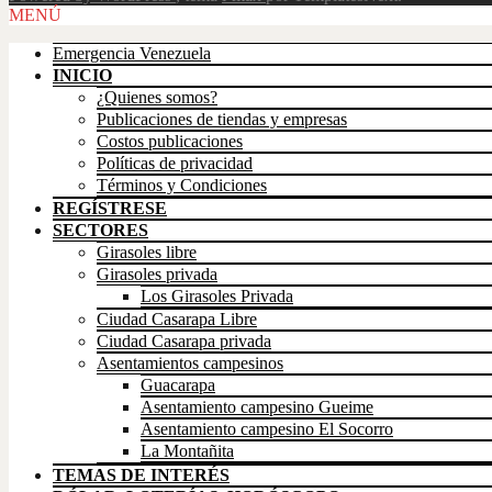
Scroll
MENÚ
Up
Emergencia Venezuela
INICIO
¿Quienes somos?
Publicaciones de tiendas y empresas
Costos publicaciones
Políticas de privacidad
Términos y Condiciones
REGÍSTRESE
SECTORES
Girasoles libre
Girasoles privada
Los Girasoles Privada
Ciudad Casarapa Libre
Ciudad Casarapa privada
Asentamientos campesinos
Guacarapa
Asentamiento campesino Gueime
Asentamiento campesino El Socorro
La Montañita
TEMAS DE INTERÉS