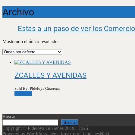
Archivo
Estas a un paso de ver los Comercio
Mostrando el único resultado
ZCALLES Y AVENIDAS
Sold By: Pideloya Guarenas
Leer más
Buscar
Buscar
Copyright © Pideloya Guarenas 2019 - 2026
Powered by WordPress
, tema
i-max
por TemplatesNext.