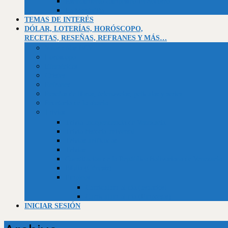
Asentamiento campesino El Socorro
La Montañita
TEMAS DE INTERÉS
DÓLAR, LOTERÍAS, HORÓSCOPO,
RECETAS, RESEÑAS, REFRANES Y MÁS…
Valor dólar BCV
Horóscopo
Efemérides
Chistes
Refranes
Reseñas de libros, telenovelas, películas y series
Recetario de la abuela
Trivias
Trivia Independencia de Venezuela
Trivia historia universal
Trivias unificadas
Trivias
Constitución de la República Bolivariana de Venezuela
Biblia (Génesis)
Empleos
Curriculum al día (usuarios)
Curriculum al día (Empresas)
INICIAR SESIÓN