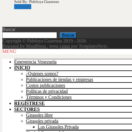
Sold By: Pideloya Guarenas
Leer más
Buscar
Buscar
Copyright © Pideloya Guarenas 2019 - 2026
Powered by WordPress
, tema
i-max
por TemplatesNext.
Scroll
MENÚ
Up
Emergencia Venezuela
INICIO
¿Quienes somos?
Publicaciones de tiendas y empresas
Costos publicaciones
Políticas de privacidad
Términos y Condiciones
REGÍSTRESE
SECTORES
Girasoles libre
Girasoles privada
Los Girasoles Privada