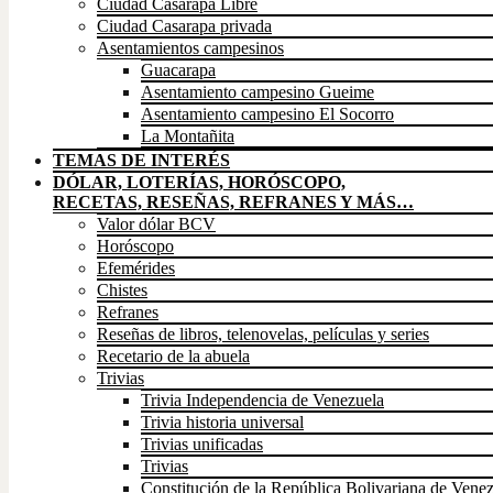
Ciudad Casarapa Libre
Ciudad Casarapa privada
Asentamientos campesinos
Guacarapa
Asentamiento campesino Gueime
Asentamiento campesino El Socorro
La Montañita
TEMAS DE INTERÉS
DÓLAR, LOTERÍAS, HORÓSCOPO,
RECETAS, RESEÑAS, REFRANES Y MÁS…
Valor dólar BCV
Horóscopo
Efemérides
Chistes
Refranes
Reseñas de libros, telenovelas, películas y series
Recetario de la abuela
Trivias
Trivia Independencia de Venezuela
Trivia historia universal
Trivias unificadas
Trivias
Constitución de la República Bolivariana de Vene