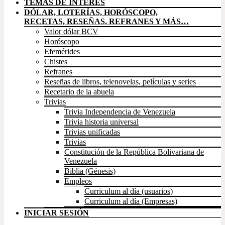
TEMAS DE INTERÉS
DÓLAR, LOTERÍAS, HORÓSCOPO,
RECETAS, RESEÑAS, REFRANES Y MÁS…
Valor dólar BCV
Horóscopo
Efemérides
Chistes
Refranes
Reseñas de libros, telenovelas, películas y series
Recetario de la abuela
Trivias
Trivia Independencia de Venezuela
Trivia historia universal
Trivias unificadas
Trivias
Constitución de la República Bolivariana de
Venezuela
Biblia (Génesis)
Empleos
Curriculum al día (usuarios)
Curriculum al día (Empresas)
INICIAR SESIÓN