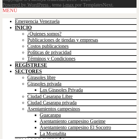
Powered by WordPress
, tema
i-max
por TemplatesNext.
Scroll
MENÚ
Up
Emergencia Venezuela
INICIO
¿Quienes somos?
Publicaciones de tiendas y empresas
Costos publicaciones
Políticas de privacidad
Términos y Condiciones
REGÍSTRESE
SECTORES
Girasoles libre
Girasoles privada
Los Girasoles Privada
Ciudad Casarapa Libre
Ciudad Casarapa privada
Asentamientos campesinos
Guacarapa
Asentamiento campesino Gueime
Asentamiento campesino El Socorro
La Montañita